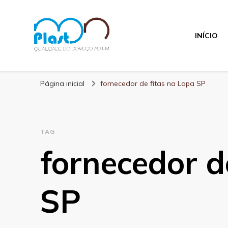
INÍCIO
MN Plast
Blog MN Plast
Página inicial
fornecedor de fitas na Lapa SP
TAG
fornecedor d
SP