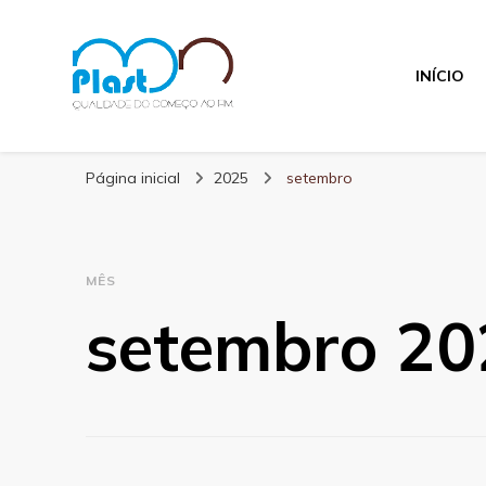
INÍCIO
MN Plast
Blog MN Plast
Página inicial
2025
setembro
MÊS
setembro 20