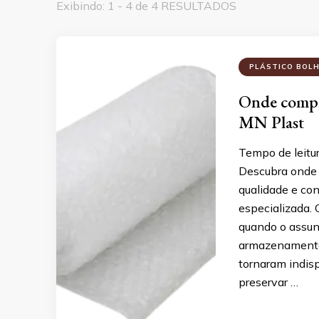
Exibindo: 1 - 4 de 4 RESULTADOS
PLÁSTICO BOL
Onde compra
MN Plast
Tempo de leitu
Descubra onde 
qualidade e co
especializada. 
quando o assun
armazenamento 
tornaram indis
preservar …