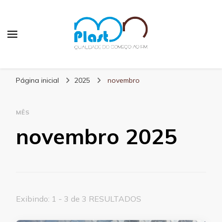
MN Plast
Blog MN Plast
Página inicial
2025
novembro
MÊS
novembro 2025
Exibindo: 1 - 3 de 3 RESULTADOS