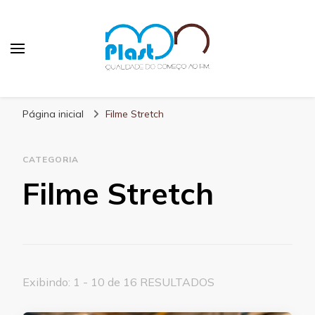
MN Plast
Blog MN Plast
Página inicial
Filme Stretch
CATEGORIA
Filme Stretch
Exibindo: 1 - 10 de 16 RESULTADOS