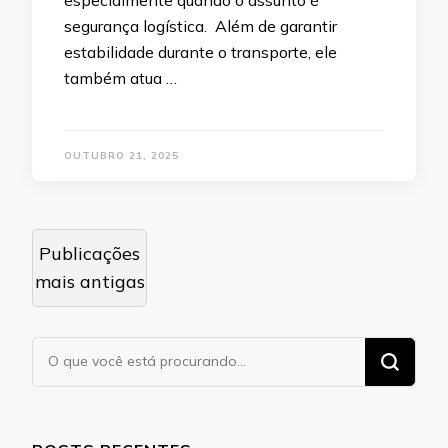
especialmente quando o assunto é
segurança logística. Além de garantir
estabilidade durante o transporte, ele
também atua …
OUTUBRO 21, 2025
Navegação
Publicações
por
mais antigas
posts
Procurando
algo?