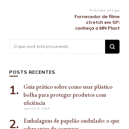
Navegação
Próximo artigo
Fornecedor de filme
de
stretch em SP:
post
conheça a MN Plast
Procurando
algo?
POSTS RECENTES
Guia prático sobre como usar plástico
bolha para proteger produtos com
eficiência
agosto 6, 2026
Embalagens de papelão ondulado: o que
saber antes de comprar