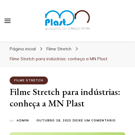
MN Plast
Blog MN Plast
Página inicial
Filme Stretch
Filme Stretch para indústrias: conheça a MN Plast
FILME STRETCH
Filme Stretch para indústrias:
conheça a MN Plast
EM
por
ADMIN
OUTUBRO 18, 2023
DEIXE UM COMENTÁRIO
FILME
STRETCH