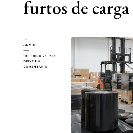
furtos de carga
por
ADMIN
OUTUBRO 21, 2025
DEIXE UM
EM
COMENTÁRIO
COMO
O
FILME
STRETCH
PRETO
AJUDA
NA
SEGURANÇA
LOGÍSTICA
E
EVITA
FURTOS