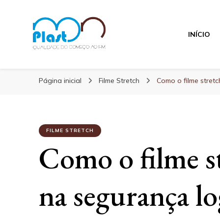
INÍCIO
MN Plast
Blog MN Plast
Página inicial
Filme Stretch
Como o filme stretc
FILME STRETCH
Como o filme s
na segurança log