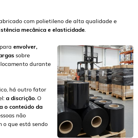
abricado com polietileno de alta qualidade e
istência mecânica e elasticidade
.
 para
envolver,
argas
sobre
eslocamento durante
co, há outro fator
el:
a discrição
. O
a o conteúdo da
essoas não
m o que está sendo