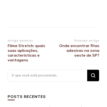
Navegação
Artigo anterior
Próximo artigo
Filme Stretch: quais
Onde encontrar fitas
de
suas aplicações,
adesivas na zona
post
características e
oeste de SP?
vantagens
Procurando
algo?
POSTS RECENTES