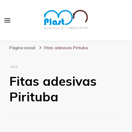
MN Plast
Blog MN Plast
Página inicial
Fitas adesivas Pirituba
TAG
Fitas adesivas
Pirituba