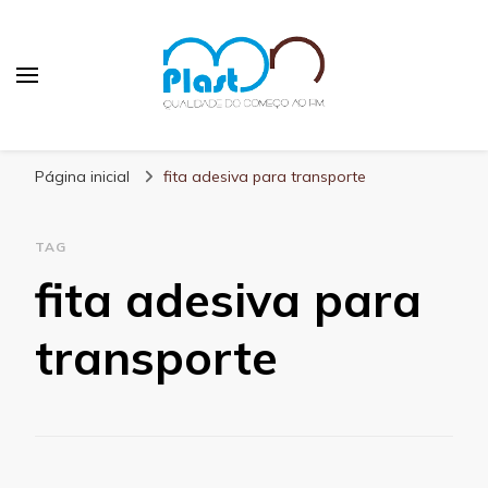
MN Plast
Blog MN Plast
Página inicial
fita adesiva para transporte
TAG
fita adesiva para
transporte