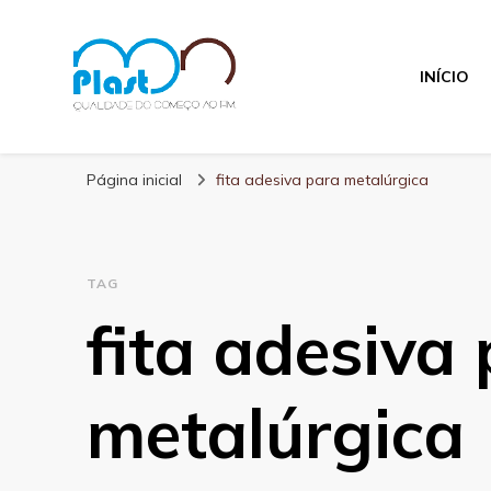
INÍCIO
MN Plast
Blog MN Plast
Página inicial
fita adesiva para metalúrgica
TAG
fita adesiva
metalúrgica