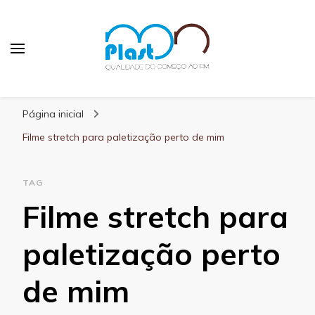
MN Plast
Blog MN Plast
Página inicial
Filme stretch para paletização perto de mim
TAG
Filme stretch para
paletização perto
de mim