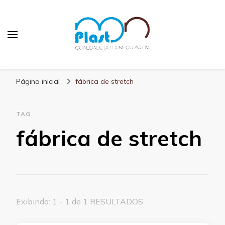
MN Plast
Blog MN Plast
Página inicial
fábrica de stretch
TAG
fábrica de stretch
Exibindo: 1 - 1 de 1 RESULTADOS