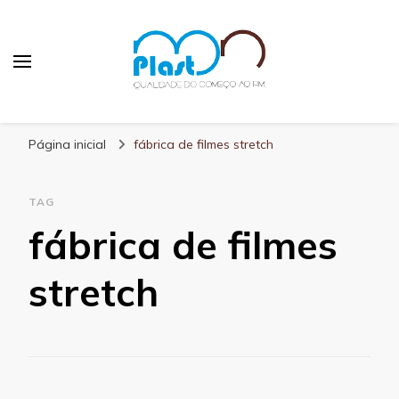
MN Plast
Blog MN Plast
Página inicial
fábrica de filmes stretch
TAG
fábrica de filmes
stretch