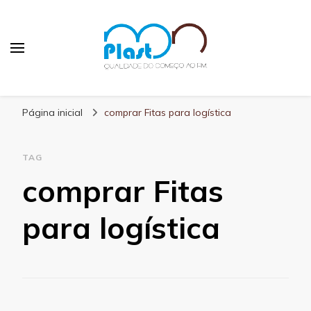
MN Plast
Blog MN Plast
Página inicial
comprar Fitas para logística
TAG
comprar Fitas
para logística