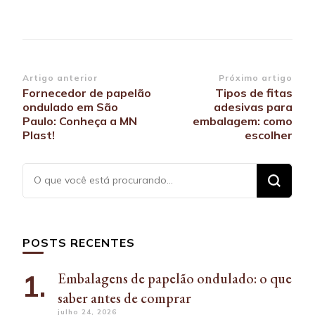
Navegação
Artigo anterior
Próximo artigo
Fornecedor de papelão
Tipos de fitas
de
ondulado em São
adesivas para
post
Paulo: Conheça a MN
embalagem: como
Plast!
escolher
Procurando
algo?
POSTS RECENTES
Embalagens de papelão ondulado: o que
saber antes de comprar
julho 24, 2026