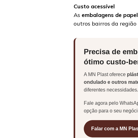
Custo acessível
As
embalagens de pape
outros bairros da regiã
Precisa de emb
ótimo custo-be
A MN Plast oferece
plás
ondulado e outros mat
diferentes necessidades
Fale agora pelo WhatsAp
opção para o seu negóci
Falar com a MN Plas