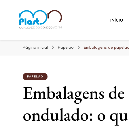
INÍCIO
MN Plast
Blog MN Plast
Página inicial
Papelão
Embalagens de papelão
PAPELÃO
Embalagens de 
ondulado: o que