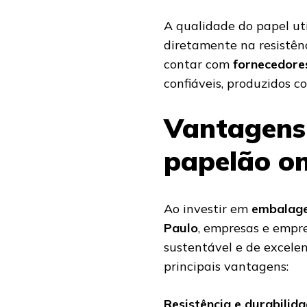
A qualidade do papel uti
diretamente na resistên
contar com
fornecedore
confiáveis, produzidos c
Vantagens
papelão o
Ao investir em
embalage
Paulo
, empresas e empr
sustentável e de excelen
principais vantagens:
Resistência e durabilid