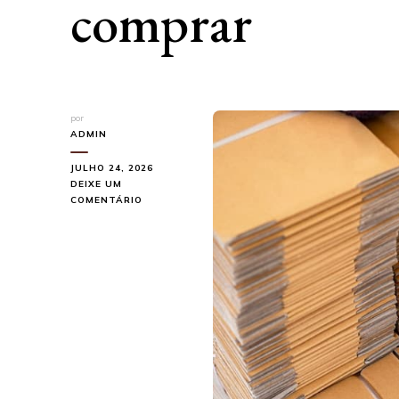
comprar
por
ADMIN
JULHO 24, 2026
DEIXE UM
EM
COMENTÁRIO
EMBALAGENS
DE
PAPELÃO
ONDULADO:
O
QUE
SABER
ANTES
DE
COMPRAR