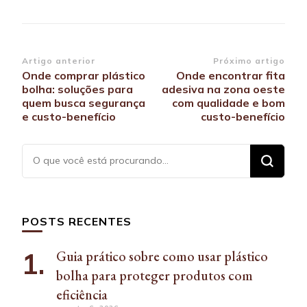
Navegação
Artigo anterior
Próximo artigo
Onde comprar plástico
Onde encontrar fita
de
bolha: soluções para
adesiva na zona oeste
post
quem busca segurança
com qualidade e bom
e custo-benefício
custo-benefício
Procurando
algo?
POSTS RECENTES
Guia prático sobre como usar plástico
bolha para proteger produtos com
eficiência