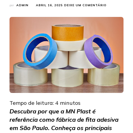
EM
por
ADMIN
ABRIL 16, 2025
DEIXE UM COMENTÁRIO
FÁBRICA
DE
FITA
ADESIVA
EM
SÃO
PAULO:
CONHEÇA
OS
PRODUTOS
DA
MN
PLAST
Tempo de leitura:
4
minutos
Descubra por que a MN Plast é
referência como fábrica de fita adesiva
em São Paulo. Conheça os principais