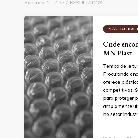
Exibindo: 1 - 2 de 2 RESULTADOS
PLÁSTICO BOL
Onde encont
MN Plast
Tempo de leitu
Procurando ond
oferece plástic
competitivos. S
para proteger p
amplamente uti
no setor industr
MARÇO 11, 2026