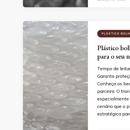
PLÁSTICO BOL
Plástico bo
para o seu 
Tempo de leitu
Garanta proteç
Conheça os ben
parceira. O tra
especialmente 
cenário que o 
estratégica pa