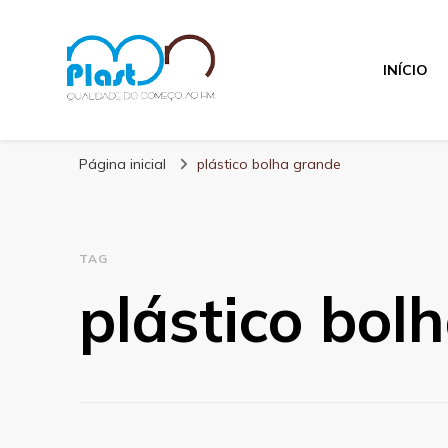
INÍCIO
MN Plast
Blog MN Plast
Página inicial
plástico bolha grande
TAG
plástico bol