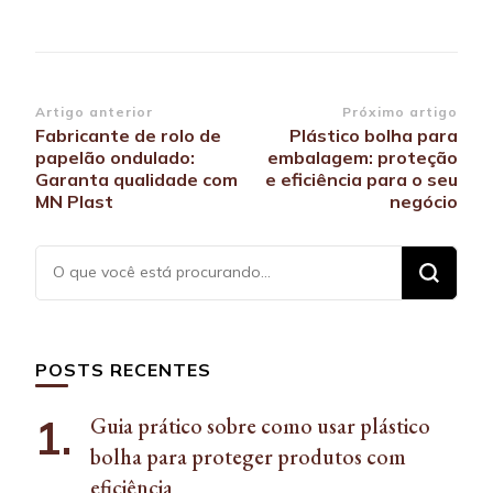
Navegação
Artigo anterior
Próximo artigo
Fabricante de rolo de
Plástico bolha para
de
papelão ondulado:
embalagem: proteção
post
Garanta qualidade com
e eficiência para o seu
MN Plast
negócio
Procurando
algo?
POSTS RECENTES
Guia prático sobre como usar plástico
bolha para proteger produtos com
eficiência