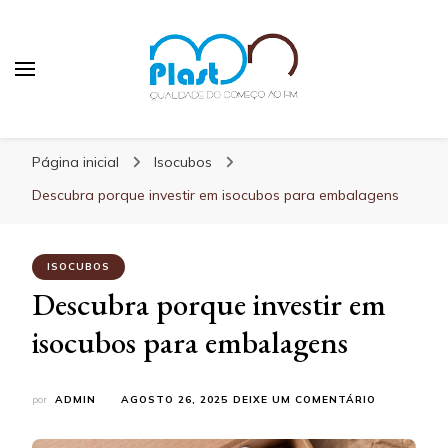
MN Plast
Blog MN Plast
Página inicial
Isocubos
Descubra porque investir em isocubos para embalagens
ISOCUBOS
Descubra porque investir em
isocubos para embalagens
EM
por
ADMIN
AGOSTO 26, 2025
DEIXE UM COMENTÁRIO
DESCUBRA
PORQUE